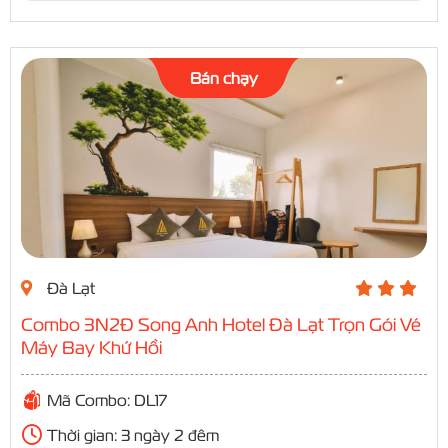
Bán chạy
Đà Lạt
Combo 3N2Đ Song Anh Hotel Đà Lạt Trọn Gói Vé
Máy Bay Khứ Hồi
Mã Combo: DL17
Thời gian: 3 ngày 2 đêm