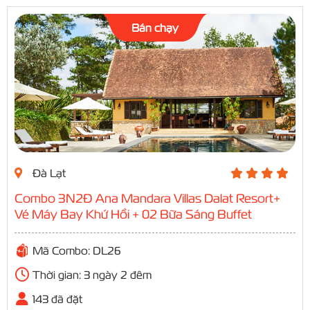
Bán chạy
Đà Lạt
Combo 3N2Đ Ana Mandara Villas Dalat Resort+
Vé Máy Bay Khứ Hồi + 02 Bữa Sáng Buffet
Mã Combo: DL26
Thời gian: 3 ngày 2 đêm
143 đã đặt