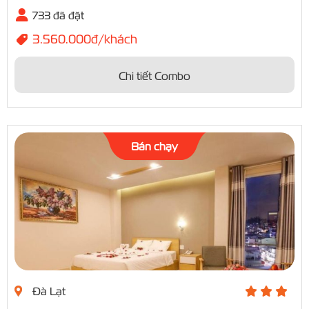
733 đã đặt
3.560.000đ/khách
Chi tiết Combo
Bán chạy
Đà Lạt