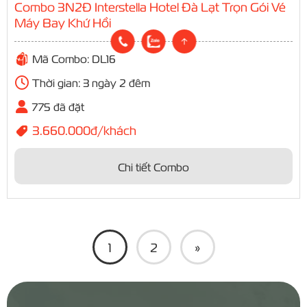
Combo 3N2Đ Interstella Hotel Đà Lạt Trọn Gói Vé
Máy Bay Khứ Hồi
Mã Combo: DL16
Thời gian: 3 ngày 2 đêm
775 đã đặt
3.660.000đ/khách
Chi tiết Combo
1
2
»