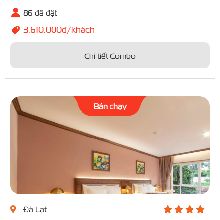
86 đã đặt
3.610.000đ/khách
Chi tiết Combo
Bán chạy
Đà Lạt