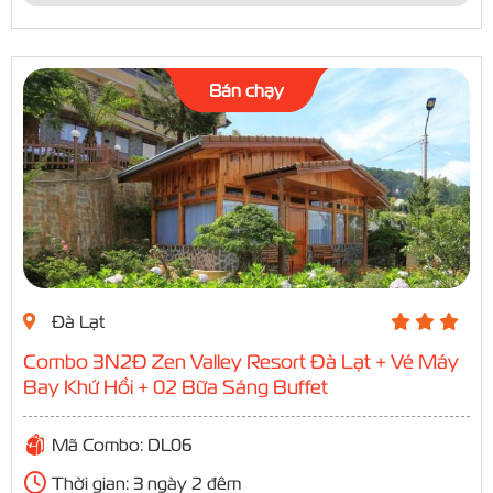
Bán chạy
Đà Lạt
Combo 3N2Đ Zen Valley Resort Đà Lạt + Vé Máy
Bay Khứ Hồi + 02 Bữa Sáng Buffet
Mã Combo: DL06
Thời gian: 3 ngày 2 đêm