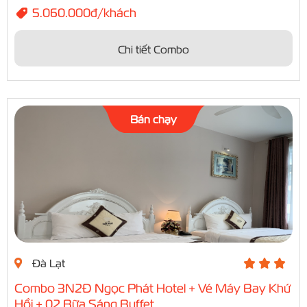
5.060.000đ/khách
Chi tiết Combo
Bán chạy
Đà Lạt
Combo 3N2Đ Ngọc Phát Hotel + Vé Máy Bay Khứ
Hồi + 02 Bữa Sáng Buffet