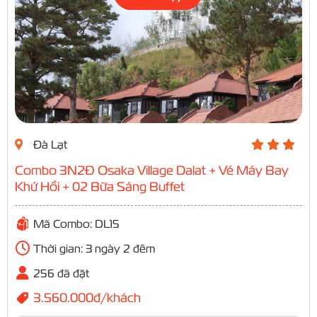
Đà Lạt
Combo 3N2Đ Osaka Village Dalat + Vé Máy Bay
Khứ Hồi + 02 Bữa Sáng Buffet
Mã Combo: DL15
Thời gian: 3 ngày 2 đêm
256 đã đặt
3.560.000đ/khách