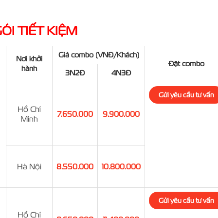
ÓI TIẾT KIỆM
Giá combo (VNĐ/Khách)
Nơi khởi
Đặt combo
hành
3N2Đ
4N3Đ
Gửi yêu cầu tư vấn
Hồ Chí
7.650.000
9.900.000
Minh
Hà Nội
8.550.000
10.800.000
Gửi yêu cầu tư vấn
Hồ Chí