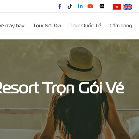
Vé máy bay
Tour Nội Địa
Tour Quốc Tế
Cẩm nang
sort Trọn Gói Vé