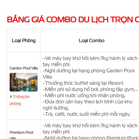
BẢNG GIÁ COMBO DU LỊCH TRỌN G
Loại Phòng
Loại Combo
-Vé máy bay khứ hồi kèm 7kg hành lý xách
tay miễn phí.
Garden Pool Villa
-Nghỉ dưỡng tại hạng phòng Garden Pool
Villa.
-Thưởng thức buffet sáng tại Resort.
-Miễn phí sử dụng hồ bơi, phòng tập gym,…
-Miễn phí nước uống khi nhận phòng.
Thông tin
-Đưa đón sân bay theo lịch trình của khu
phòng
nghỉ dưỡng.
-Trà, café, nước suối miễn phí mỗi ngày.
-Vé máy bay khứ hồi kèm 7kg hành lý xách
tay miễn phí.
Premium Pool
-Nghỉ dưỡng tại hạng phòng Premium Pool
Villa