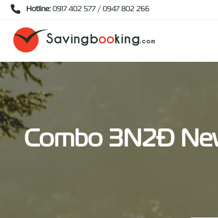
Hotline:
0917 402 577 / 0947 802 266
Combo 3N2Đ New 