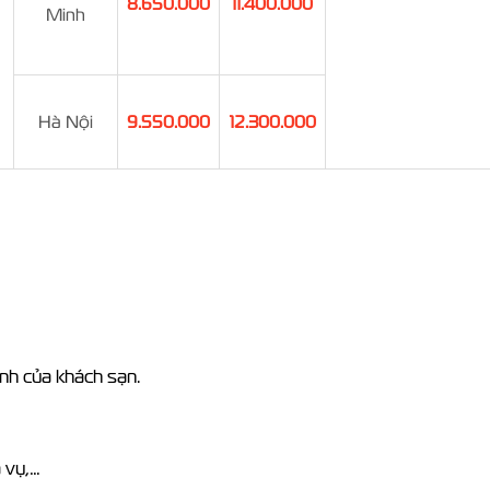
8.650.000
11.400.000
Minh
Hà Nội
9.550.000
12.300.000
ịnh của khách sạn.
a vụ,…