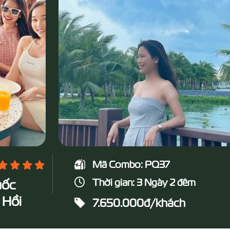
Mã Combo: PQ37
Thời gian: 3 Ngày 2 đêm
uốc
 Hồi
7.650.000đ/khách