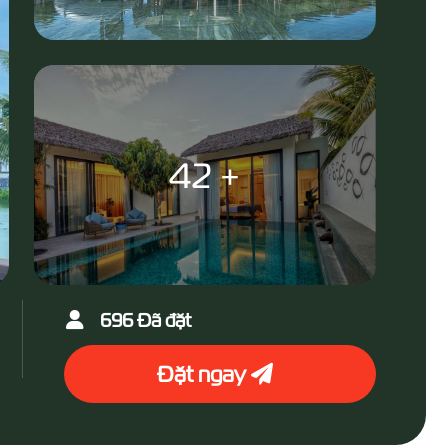
42 +
696 Đã đặt
Đặt ngay