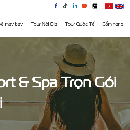
Vé máy bay
Tour Nội Địa
Tour Quốc Tế
Cẩm nang
t & Spa Trọn Gói
i