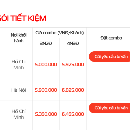
ÓI TIẾT KIỆM
Giá combo (VNĐ/Khách)
Nơi khởi
Đặt combo
hành
3N2Đ
4N3Đ
Gửi yêu cầu tư vấn
Hồ Chí
5.000.000
5.925.000
Minh
Hà Nội
5.900.000
6.825.000
Gửi yêu cầu tư vấn
Hồ Chí
5.360.000
6.465.000
Minh